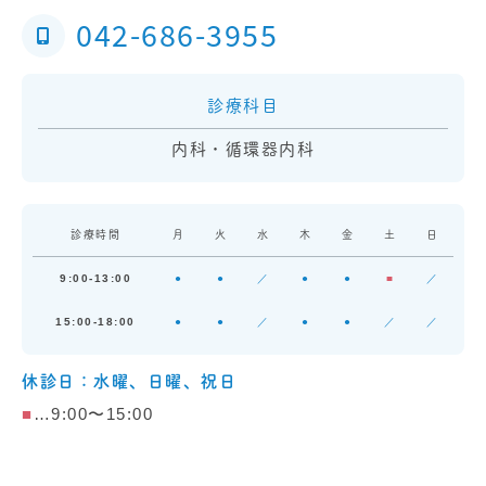
042-686-3955
診療科目
内科・循環器内科
診療時間
月
火
水
木
金
土
日
9:00-13:00
●
●
／
●
●
■
／
15:00-18:00
●
●
／
●
●
／
／
休診日：水曜、日曜、祝日
■
…9:00〜15:00