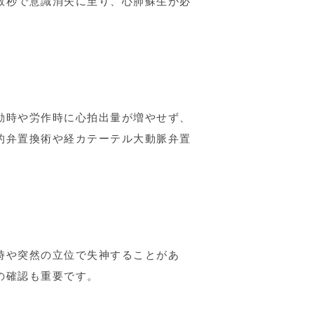
数秒で意識消失に至り、心肺蘇生が必
動時や労作時に心拍出量が増やせず、
的弁置換術や経カテーテル大動脈弁置
時や突然の立位で失神することがあ
の確認も重要です。