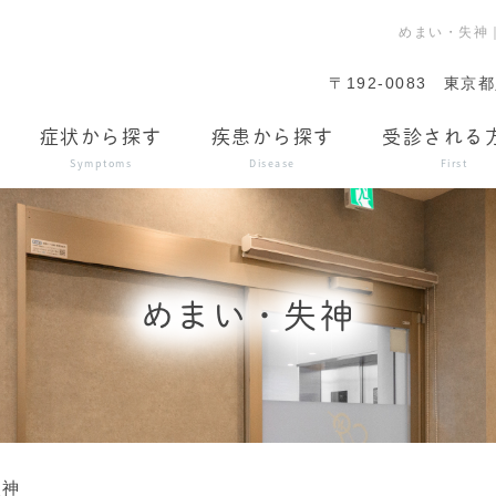
めまい・失神
〒192-0083
東京都
症状から探す
疾患から探す
受診される
Symptoms
Disease
First
めまい・失神
失神