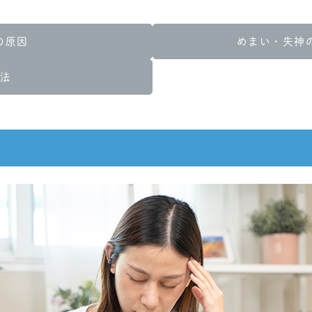
の原因
めまい・失神
法