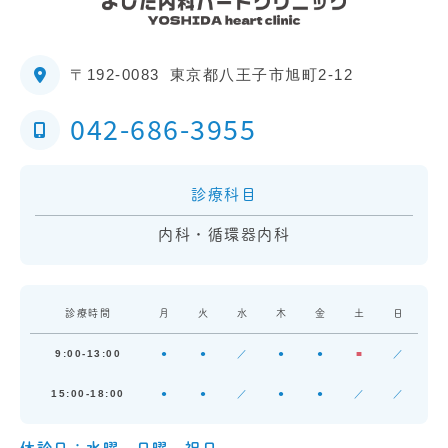
〒192-0083
東京都八王子市旭町2-12
042-686-3955
診療科目
内科・循環器内科
診療時間
月
火
水
木
金
土
日
9:00-13:00
●
●
／
●
●
■
／
15:00-18:00
●
●
／
●
●
／
／