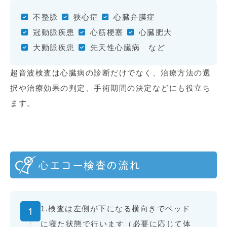
不整脈
狭心症
心臓弁膜症
冠動脈疾患
心筋梗塞
心臓肥大
大動脈疾患
先天性心臓病 など
超音波検査は心臓病の診断だけでなく、治療方法の選
択や治療効果の判定、手術期間の決定などにも役立ち
ます。
心エコー検査の流れ
1.検査は左側が下になる横向きでベッド
1
に寝た状態で行います（必要に応じて体